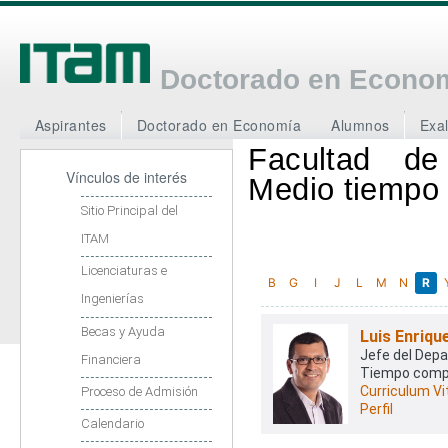
J
Doctorado en Econo
Aspirantes
Doctorado en Economía
Alumnos
Exa
Facultad de
Vínculos de interés
Medio tiempo 
Sitio Principal del
ITAM
Licenciaturas e
B
G
I
J
L
M
N
R
Ingenierías
Becas y Ayuda
Luis Enriqu
Jefe del Dep
Financiera
Tiempo comp
Curriculum Vi
Proceso de Admisión
Perfil
Calendario