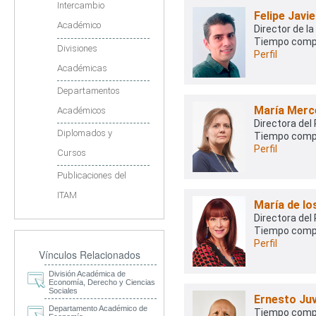
Intercambio
Felipe Javi
Académico
Director de l
Tiempo comp
Divisiones
Perfil
Académicas
Departamentos
María Merc
Académicos
Directora del
Diplomados y
Tiempo comp
Perfil
Cursos
Publicaciones del
ITAM
María de l
Directora del
Tiempo comp
Perfil
Vínculos Relacionados
División Académica de
Economía, Derecho y Ciencias
Sociales
Ernesto Ju
Departamento Académico de
Tiempo comp