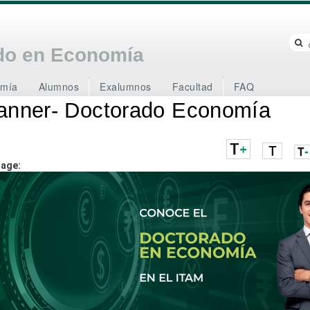
Jump to navigation
do en Economía
omía
Alumnos
Exalumnos
Facultad
FAQ
anner- Doctorado Economía
mage: