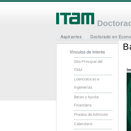
Doctora
Aspirantes
Doctorado en Econ
B
Vínculos de interés
Sitio Principal del
ITAM
I
Licenciaturas e
Ingenierías
Becas y Ayuda
Financiera
Proceso de Admisión
Calendario